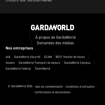
Crisis24 ©
2026
.
Tous droits réservés.
À propos de GardaWorld
Demandes des médias
Nos entreprises
AiiA
GardaWorld Sécurité
ECAM
BEST Gestion de foules
Sesami
GardaWorld Transport de valeurs
GardaWorld Campus
GardaWorld Federal
TalentWorld
© GardaWorld
2026
Avis de confidentialité
Conditions d’utilisation
Certifications et déclarations