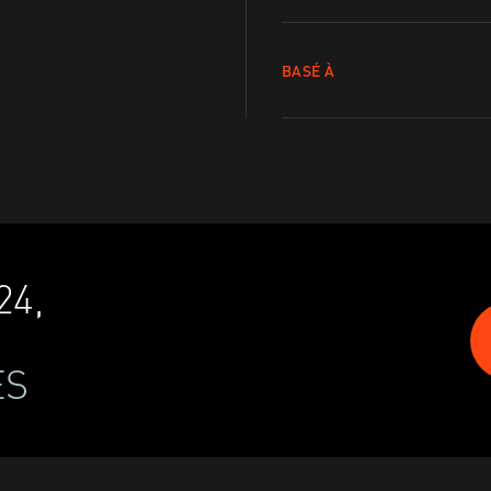
BASÉ À
24,
ES