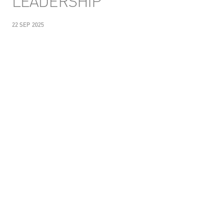
LEADERSHIP
22 SEP 2025
PARTAGER
Télécharger le PDF