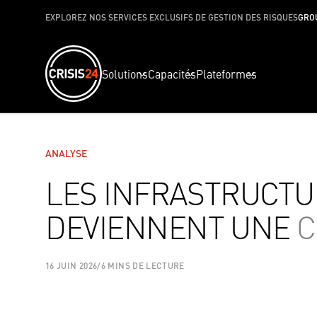
EXPLOREZ NOS SERVICES EXCLUSIFS DE GESTION DES RISQUES
GRO
Solutions
Capacités
Plateformes
ANALYSE
LES INFRASTRUCT
DEVIENNENT UNE
C
16 JUIN 2026
/
6 MINS DE LECTURE