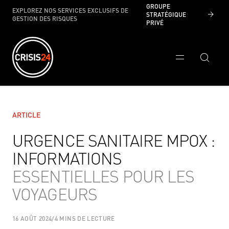
GROUPE
EXPLOREZ NOS SERVICES EXCLUSIFS DE
STRATÉGIQUE
GESTION DES RISQUES
PRIVÉ
ARTICLE
URGENCE SANITAIRE MPOX :
INFORMATIONS
ESSENTIELLES POUR LES
VOYAGEURS
16 AOÛT 2024
/
4 MINS DE LECTURE