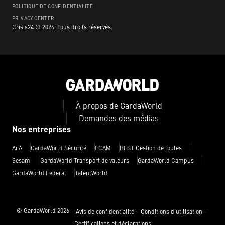
POLITIQUE DE CONFIDENTIALITÉ
PRIVACY CENTER
Crisis24 ©
2026
.
Tous droits réservés.
À propos de GardaWorld
Demandes des médias
Nos entreprises
AiiA
GardaWorld Sécurité
ECAM
BEST Gestion de foules
Sesami
GardaWorld Transport de valeurs
GardaWorld Campus
GardaWorld Federal
TalentWorld
© GardaWorld
2026
Avis de confidentialité
Conditions d’utilisation
Certifications et déclarations