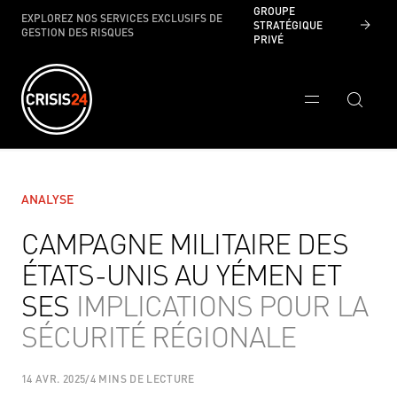
GROUPE
EXPLOREZ NOS SERVICES EXCLUSIFS DE
STRATÉGIQUE
GESTION DES RISQUES
PRIVÉ
ANALYSE
CAMPAGNE MILITAIRE DES
ÉTATS-UNIS AU YÉMEN ET
SES
IMPLICATIONS POUR LA
SÉCURITÉ RÉGIONALE
14 AVR. 2025
/
4 MINS DE LECTURE