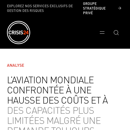
GROUPE
EXPLOREZ NOS SERVICES EXCLUSIFS DE
STRATÉGIQUE
GESTION DES RISQUES
PRIVÉ
ANALYSE
L’AVIATION MONDIALE
CONFRONTÉE À UNE
HAUSSE DES COÛTS ET À
DES CAPACITÉS PLUS
LIMITÉES MALGRÉ UNE