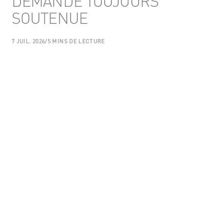
DEMANDE TOUJOURS
SOUTENUE
7 JUIL. 2026
/
5 MINS DE LECTURE
AUTEUR
Expert en informations aéronautiques chez Crisis24
PARTAGER